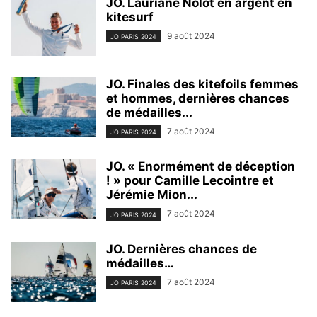
JO. Lauriane Nolot en argent en
kitesurf
9 août 2024
JO PARIS 2024
JO. Finales des kitefoils femmes
et hommes, dernières chances
de médailles...
7 août 2024
JO PARIS 2024
JO. « Enormément de déception
! » pour Camille Lecointre et
Jérémie Mion...
7 août 2024
JO PARIS 2024
JO. Dernières chances de
médailles…
7 août 2024
JO PARIS 2024