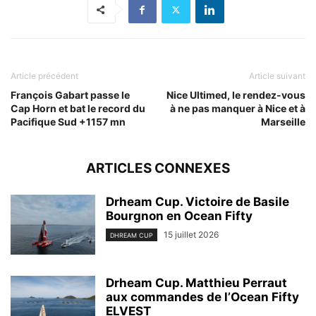
Article précédent
Article suivant
François Gabart passe le
Nice Ultimed, le rendez-vous
Cap Horn et bat le record du
à ne pas manquer à Nice et à
Pacifique Sud +1157 mn
Marseille
ARTICLES CONNEXES
Drheam Cup. Victoire de Basile
Bourgnon en Ocean Fifty
15 juillet 2026
DHREAM CUP
Drheam Cup. Matthieu Perraut
aux commandes de l’Ocean Fifty
ELVEST