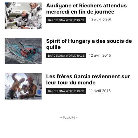
Audigane et Riechers attendus
mercredi en fin de journée
13 avril 2015
BARCELONA WORLD RACE
Spirit of Hungary a des soucis de
quille
12 avril 2015
BARCELONA WORLD RACE
Les frères Garcia reviennent sur
leur tour du monde
11 avril 2015
BARCELONA WORLD RACE
- Publicité -