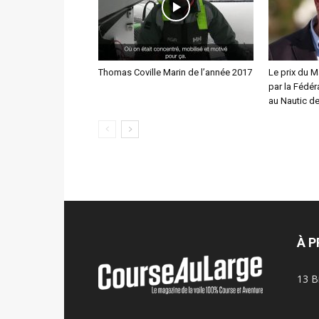
Thomas Coville Marin de l’année 2017
Le prix du M
par la Fédér
au Nautic de
À 
13 B