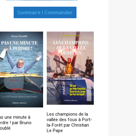
Sommaire I Commander
Les champions de la
as une minute à
vallée des fous à Port-
rdre ! par Bruno
la-Forêt par Christian
oublé
Le Pape