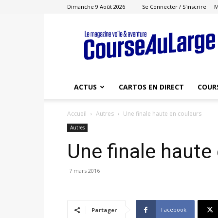
Dimanche 9 Août 2026
Se Connecter / S'inscrire
M
Course
au
Large
ACTUS
CARTOS EN DIRECT
COUR
Accueil
Autres
Une finale haute en couleurs
Autres
Une finale haute
7 mars 2016
Facebook
Partager