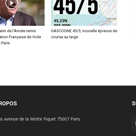
arin de l’Année remis
GASCOGNE 45/5, nouvelle épreuve de
ation Française de Voile
course au large
 Paris
PROPOS
S
is avenue de la Motte Piquet 75007 Paris