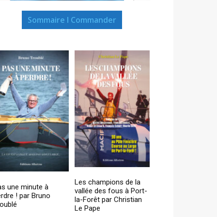
Sommaire I Commander
Les champions de la
as une minute à
vallée des fous à Port-
rdre ! par Bruno
la-Forêt par Christian
oublé
Le Pape