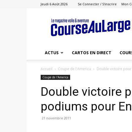
Jeudi 6 Août 2026
Se Connecter / S'inscrire
Mon C
Course
au
Large
ACTUS
CARTOS EN DIRECT
COUR
Accueil
Coupe de l'America
Double victoire pour
Coupe de l'America
Double victoire p
podiums pour E
21 novembre 2011