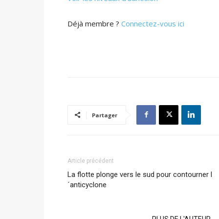
Déjà membre ?
Connectez-vous ici
Partager
Article précédent
La flotte plonge vers le sud pour contourner l
´anticyclone
ARTICLES CONNEXES
PLUS DE L'AUTEUR