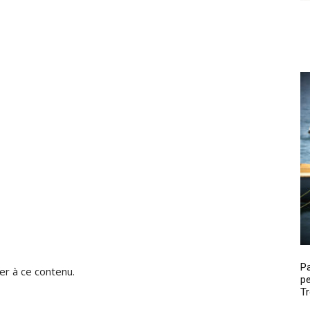
P
r à ce contenu.
pe
Tr