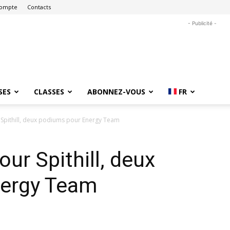
ompte
Contacts
- Publicité -
SES
CLASSES
ABONNEZ-VOUS
FR
 Spithill, deux podiums pour Energy Team
our Spithill, deux
nergy Team