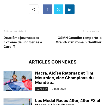
Article précédent
Article suivant
Deuxième journée des
GSMN Genolier remporte le
Extreme Sailing Series à
Grand-Prix Romain Gauthier
Cardiff
ARTICLES CONNEXES
Nacra. Aloïse Retornaz et Tim
Mourniac, vice Champions du
Monde à...
17 mai 2026
NACRA 17
Les Medal Races 49er, 49er FX et