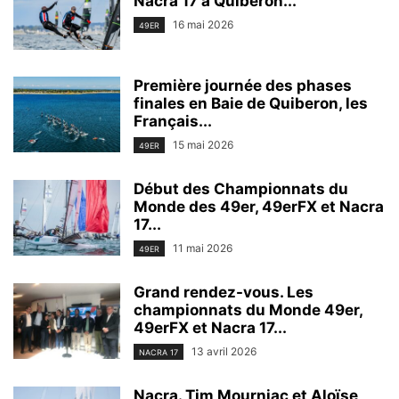
Nacra 17 à Quiberon...
16 mai 2026
49ER
Première journée des phases
finales en Baie de Quiberon, les
Français...
15 mai 2026
49ER
Début des Championnats du
Monde des 49er, 49erFX et Nacra
17...
11 mai 2026
49ER
Grand rendez-vous. Les
championnats du Monde 49er,
49erFX et Nacra 17...
13 avril 2026
NACRA 17
Nacra. Tim Mourniac et Aloïse