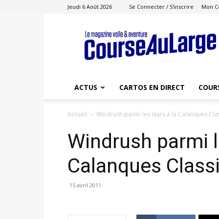
Jeudi 6 Août 2026
Se Connecter / S'inscrire
Mon C
Course
au
Large
ACTUS
CARTOS EN DIRECT
COUR
Accueil
Windrush parmi les stars à la Calanques Cla
Windrush parmi le
Calanques Class
15 avril 2011