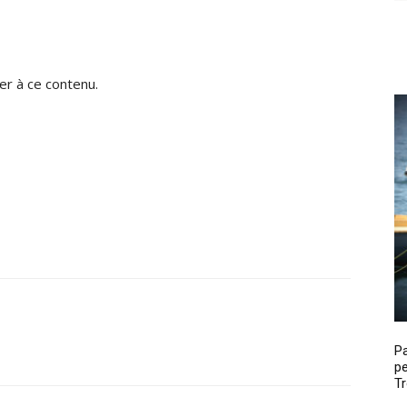
r à ce contenu.
P
pe
Tr