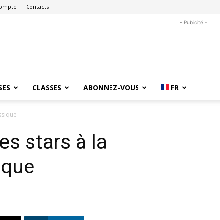
ompte
Contacts
- Publicité -
SES
CLASSES
ABONNEZ-VOUS
FR
ssique
s stars à la
ique