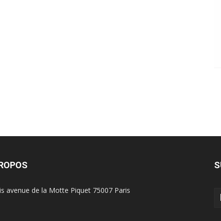
PROPOS
S
is avenue de la Motte Piquet 75007 Paris