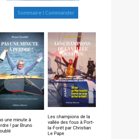
Sommaire I Commander
Les champions de la
as une minute à
vallée des fous à Port-
rdre ! par Bruno
la-Forêt par Christian
oublé
Le Pape