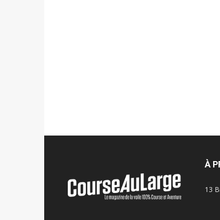
À 
13 B