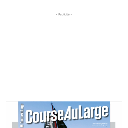
- Publicité -