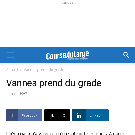
- Publicité -
Accueil
Vannes prend du grade
Vannes prend du grade
11 avril 2007
Facebook
X
Linkedin
Il n’y a pas qu’à Valence qu’on s’affronte en duels. A partir