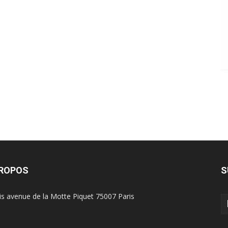
PROPOS
S
is avenue de la Motte Piquet 75007 Paris