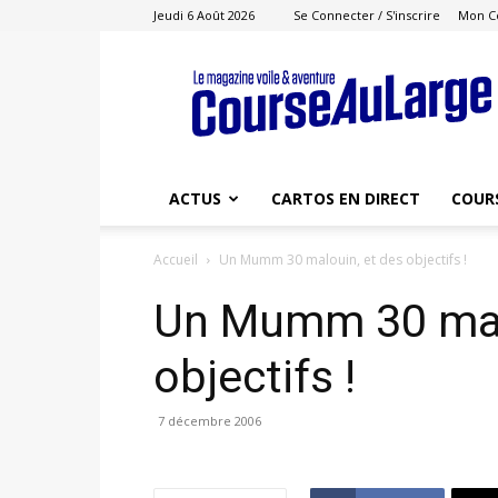
Jeudi 6 Août 2026
Se Connecter / S'inscrire
Mon C
Course
au
Large
ACTUS
CARTOS EN DIRECT
COUR
Accueil
Un Mumm 30 malouin, et des objectifs !
Un Mumm 30 malo
objectifs !
7 décembre 2006