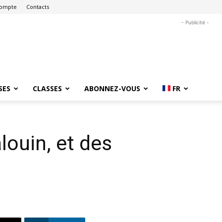
ompte
Contacts
- Publicité -
SES
CLASSES
ABONNEZ-VOUS
FR
uin, et des