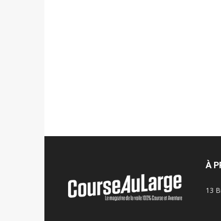
À 
13 B