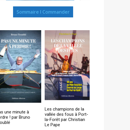
Sommaire I Commander
Les champions de la
as une minute à
vallée des fous à Port-
rdre ! par Bruno
la-Forêt par Christian
oublé
Le Pape