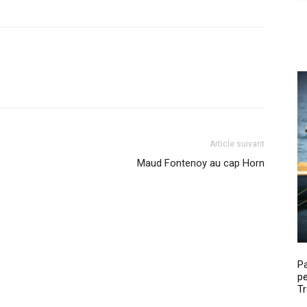
Article suivant
Maud Fontenoy au cap Horn
P
pe
Tr