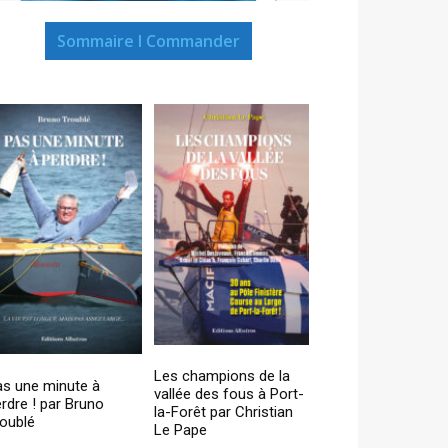
Sommaire I Commander
Les champions de la
as une minute à
vallée des fous à Port-
rdre ! par Bruno
la-Forêt par Christian
oublé
Le Pape