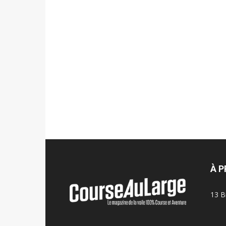
À 
13 B