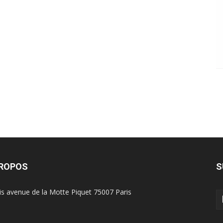
PROPOS
S
is avenue de la Motte Piquet 75007 Paris