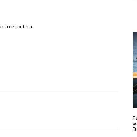
r à ce contenu.
P
pe
Tr