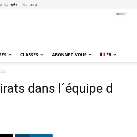
on Compte
Contacts
- Publicité -
SES
CLASSES
ABONNEZ-VOUS
FR
 Dabi
rats dans l´équipe d