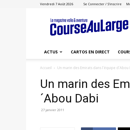
Vendredi 7 Août 2026
Se Connecter / S'inscrire
M
Course
au
Large
ACTUS
CARTOS EN DIRECT
COUR
Accueil
Un marin des Emirats dans l´équipe d´Abou
Un marin des Emi
´Abou Dabi
27 janvier 2011