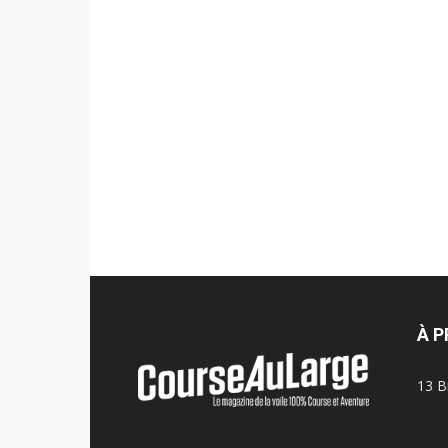
À 
13 B