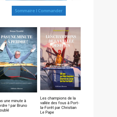
Sommaire I Commander
Les champions de la
as une minute à
vallée des fous à Port-
rdre ! par Bruno
la-Forêt par Christian
oublé
Le Pape