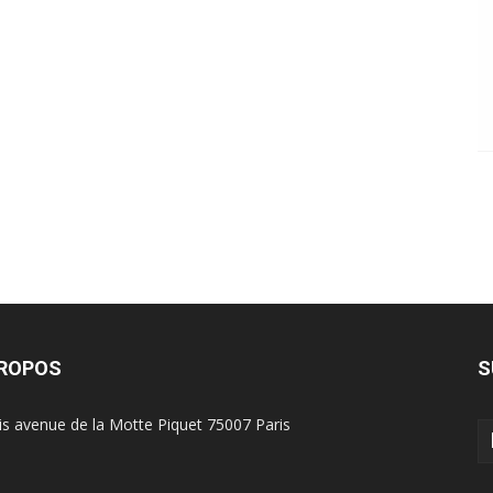
PROPOS
S
is avenue de la Motte Piquet 75007 Paris