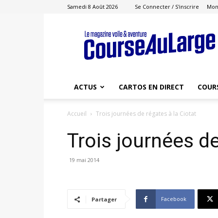
Samedi 8 Août 2026
Se Connecter / S'inscrire
Mon
Course
au
Large
ACTUS
CARTOS EN DIRECT
COUR
Accueil
Trois journées de régates à la Ciotat
Trois journées de
19 mai 2014
Facebook
Partager