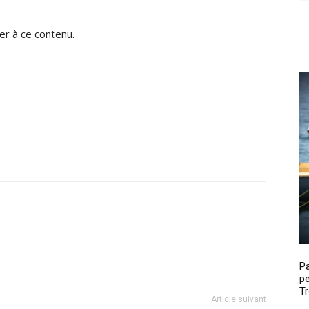
r à ce contenu.
P
pe
Tr
Article suivant