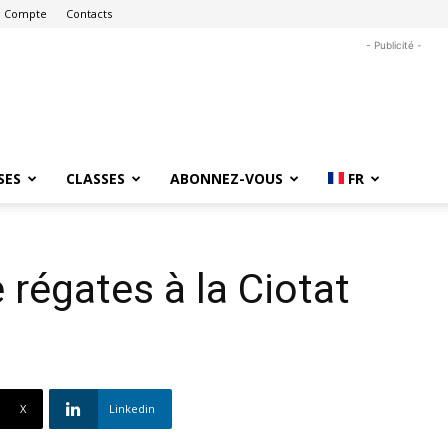
 Compte
Contacts
- Publicité -
SES
CLASSES
ABONNEZ-VOUS
FR
 régates à la Ciotat
X
Linkedin