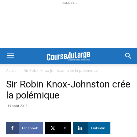
- Publicité -
Accueil
Sir Robin Knox-Johnston crée la polémique
Sir Robin Knox-Johnston crée
la polémique
13 août 2013
Facebook
X
Linkedin