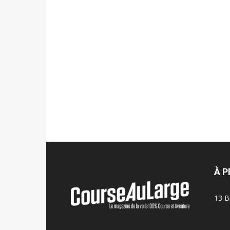
À 
13 B