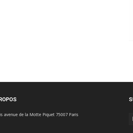
PROPOS
S
is avenue de la Motte Piquet 75007 Paris