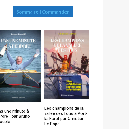
Sommaire I Commander
Les champions de la
as une minute à
vallée des fous à Port-
rdre ! par Bruno
la-Forêt par Christian
oublé
Le Pape