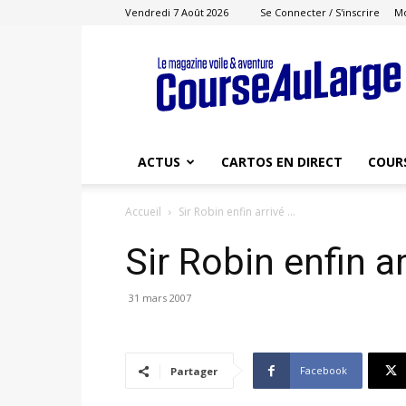
Vendredi 7 Août 2026
Se Connecter / S'inscrire
M
Course
au
Large
ACTUS
CARTOS EN DIRECT
COUR
Accueil
Sir Robin enfin arrivé ...
Sir Robin enfin a
31 mars 2007
Facebook
Partager