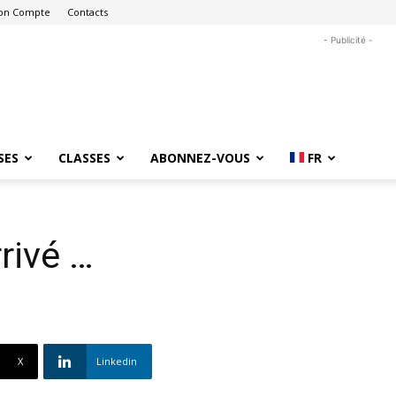
on Compte
Contacts
- Publicité -
SES
CLASSES
ABONNEZ-VOUS
FR
rrivé …
X
Linkedin