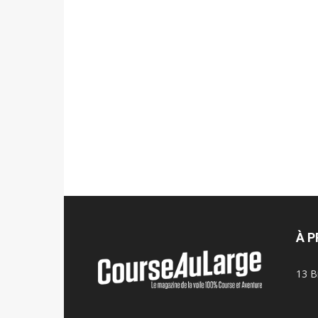
À 
13 B