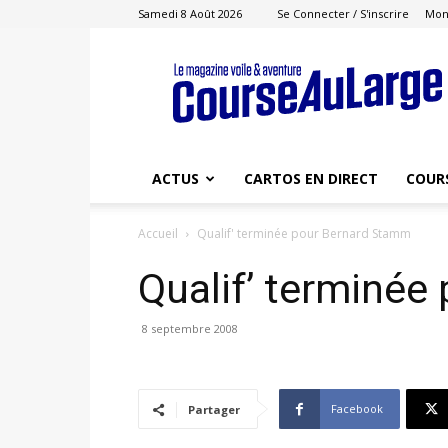
Samedi 8 Août 2026
Se Connecter / S'inscrire
Mon
Course
au
Large
ACTUS
CARTOS EN DIRECT
COUR
Accueil
Qualif' terminée pour Bernard Stamm
Qualif’ terminé
8 septembre 2008
Facebook
Partager