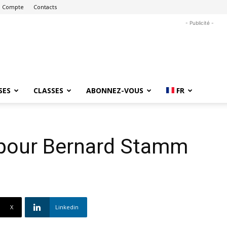
 Compte
Contacts
- Publicité -
SES
CLASSES
ABONNEZ-VOUS
FR
e pour Bernard Stamm
X
Linkedin