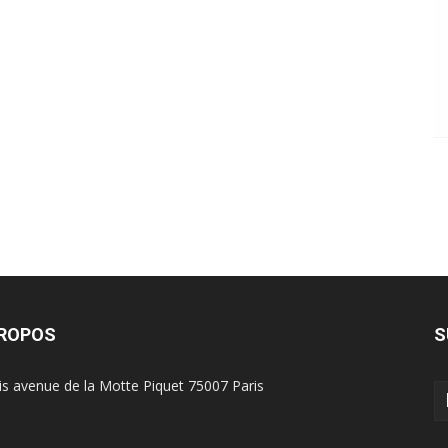
PROPOS
S
is avenue de la Motte Piquet 75007 Paris