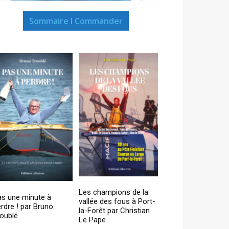
Sommaire I Commander
Les champions de la
as une minute à
vallée des fous à Port-
rdre ! par Bruno
la-Forêt par Christian
oublé
Le Pape