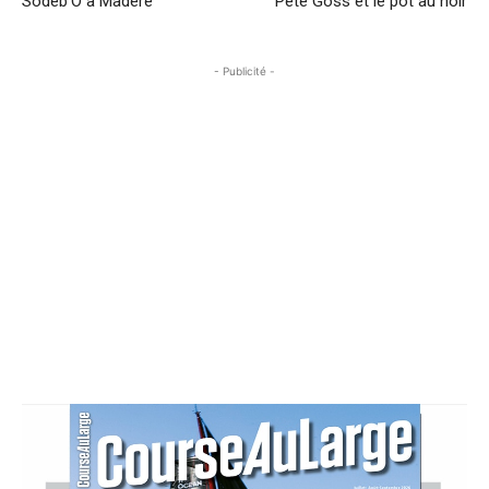
Sodeb’O à Madère
Pete Goss et le pot au noir
- Publicité -