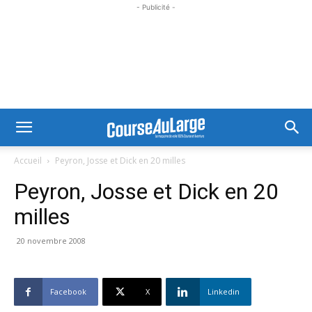
- Publicité -
Accueil
Peyron, Josse et Dick en 20 milles
Peyron, Josse et Dick en 20
milles
20 novembre 2008
Facebook
X
Linkedin