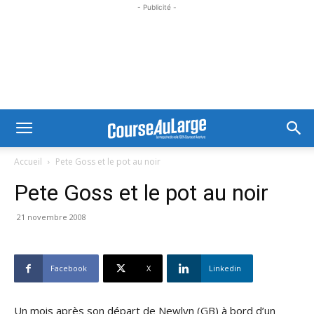
- Publicité -
Accueil
Pete Goss et le pot au noir
Pete Goss et le pot au noir
21 novembre 2008
Facebook
X
Linkedin
Un mois après son départ de Newlyn (GB) à bord d’un