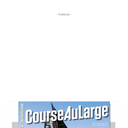
- Publicité -