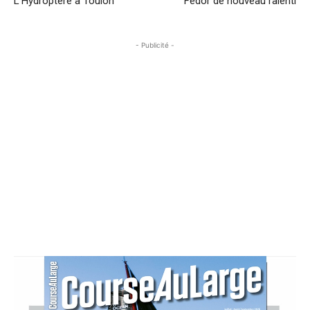
L’Hydroptère à Toulon
Fedor de nouveau ralenti
- Publicité -