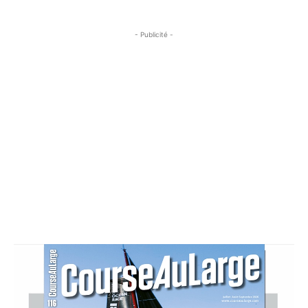
- Publicité -