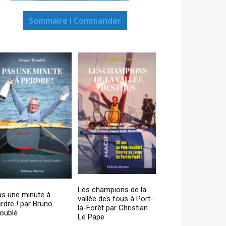
Sommaire I Commander
Les champions de la
as une minute à
vallée des fous à Port-
rdre ! par Bruno
la-Forêt par Christian
oublé
Le Pape