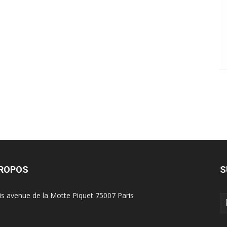
PROPOS
S
is avenue de la Motte Piquet 75007 Paris