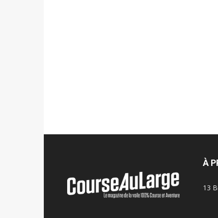
À 
13 B