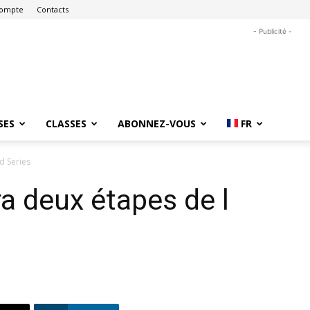
ompte
Contacts
- Publicité -
SES
CLASSES
ABONNEZ-VOUS
FR
d Series
ra deux étapes de l