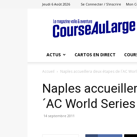
Jeudi 6 Août 2026
Se Connecter / S'inscrire
Mon C
Course
au
Large
ACTUS
CARTOS EN DIRECT
COUR
Accueil
Naples accueillera deux étapes de l´AC Worl
Naples accueille
´AC World Series
14 septembre 2011