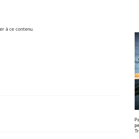
r à ce contenu.
P
pe
Tr