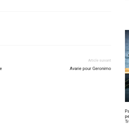
Article suivant
2e
Avarie pour Geronimo
P
pe
Tr