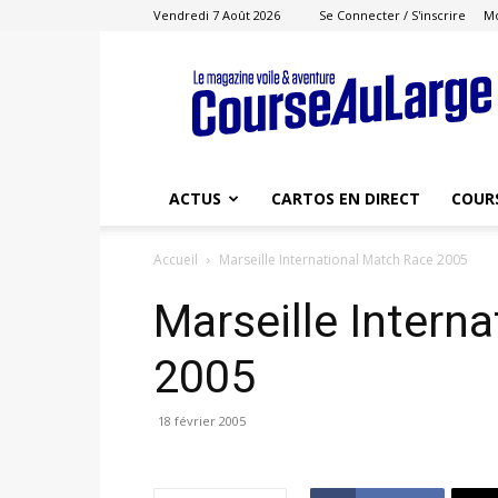
Vendredi 7 Août 2026
Se Connecter / S'inscrire
M
Course
au
Large
ACTUS
CARTOS EN DIRECT
COUR
Accueil
Marseille International Match Race 2005
Marseille Intern
2005
18 février 2005