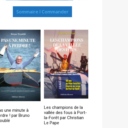
Sommaire I Commander
Les champions de la
as une minute à
vallée des fous à Port-
rdre ! par Bruno
la-Forêt par Christian
oublé
Le Pape