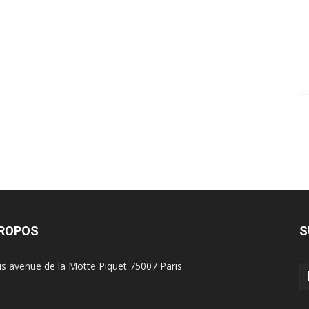
PROPOS
S
is avenue de la Motte Piquet 75007 Paris