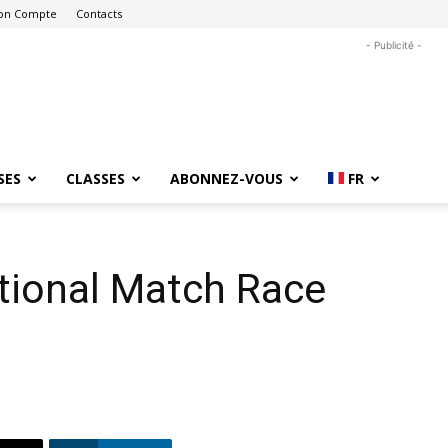
on Compte
Contacts
- Publicité -
SES
CLASSES
ABONNEZ-VOUS
FR
ational Match Race