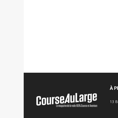
À 
13 B