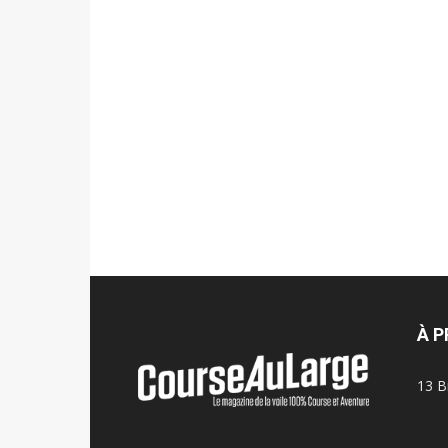
À 
13 B