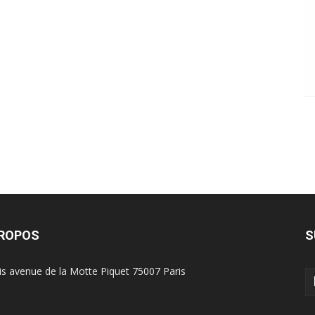
PROPOS
S
is avenue de la Motte Piquet 75007 Paris