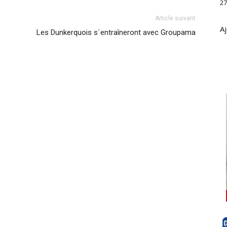
27
Article suivant
Aj
Les Dunkerquois s´entraîneront avec Groupama