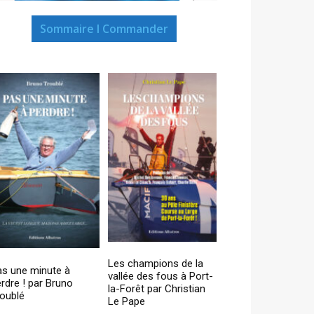
Sommaire I Commander
Les champions de la
as une minute à
vallée des fous à Port-
rdre ! par Bruno
la-Forêt par Christian
oublé
Le Pape