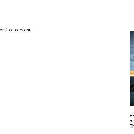
r à ce contenu.
P
pe
Tr