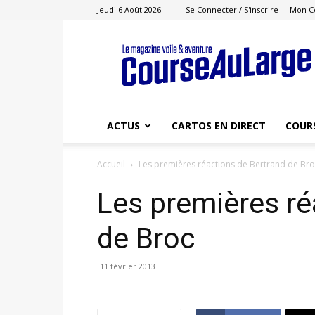
Jeudi 6 Août 2026
Se Connecter / S'inscrire
Mon C
Course
au
Large
ACTUS
CARTOS EN DIRECT
COUR
Accueil
Les premières réactions de Bertrand de Br
Les premières ré
de Broc
11 février 2013