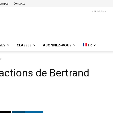
ompte
Contacts
- Publicité -
SES
CLASSES
ABONNEZ-VOUS
FR
oc
actions de Bertrand