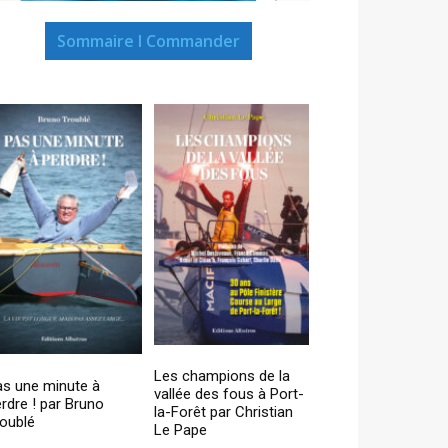
Sommaire I Commander
Les champions de la
as une minute à
vallée des fous à Port-
rdre ! par Bruno
la-Forêt par Christian
oublé
Le Pape