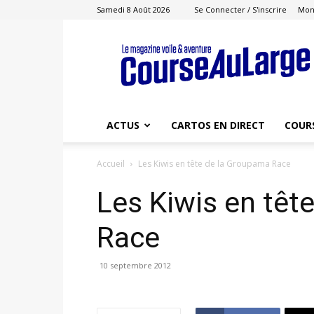
Samedi 8 Août 2026
Se Connecter / S'inscrire
Mon
Course
au
Large
ACTUS
CARTOS EN DIRECT
COUR
Accueil
Les Kiwis en tête de la Groupama Race
Les Kiwis en têt
Race
10 septembre 2012