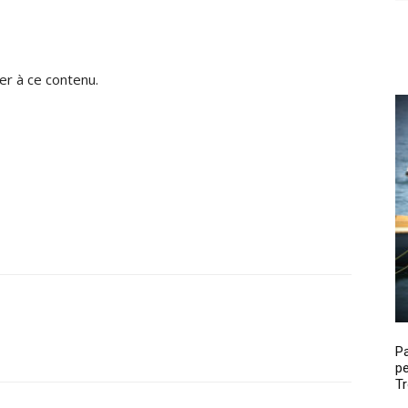
r à ce contenu.
P
pe
Tr