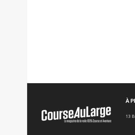
À 
13 B