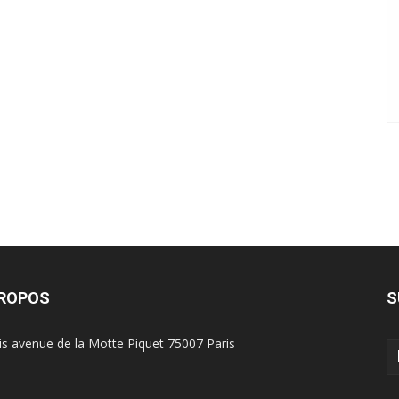
PROPOS
S
is avenue de la Motte Piquet 75007 Paris