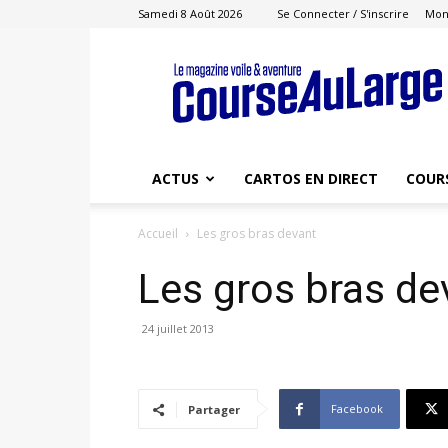
Samedi 8 Août 2026
Se Connecter / S'inscrire
Mon
Course
au
Large
ACTUS
CARTOS EN DIRECT
COUR
Accueil
Les gros bras devant
Les gros bras de
24 juillet 2013
Facebook
Partager