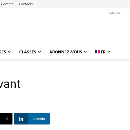
 Compte
Contacts
- Publicité -
SES
CLASSES
ABONNEZ-VOUS
FR
vant
X
Linkedin