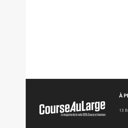
À 
13 B