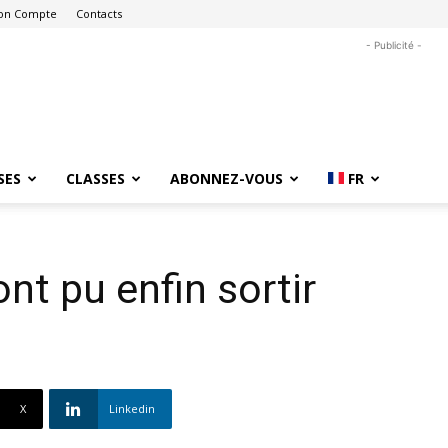
on Compte
Contacts
- Publicité -
SES
CLASSES
ABONNEZ-VOUS
FR
nt pu enfin sortir
X
Linkedin