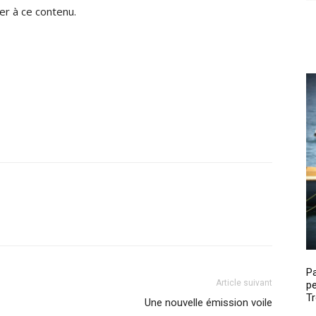
r à ce contenu.
P
Article suivant
pe
Tr
Une nouvelle émission voile