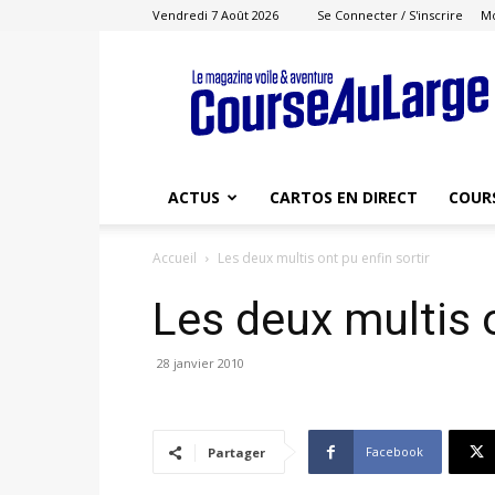
Vendredi 7 Août 2026
Se Connecter / S'inscrire
M
Course
au
Large
ACTUS
CARTOS EN DIRECT
COUR
Accueil
Les deux multis ont pu enfin sortir
Les deux multis o
28 janvier 2010
Facebook
Partager