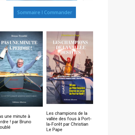
Sommaire I Commander
Les champions de la
as une minute à
vallée des fous à Port-
rdre ! par Bruno
la-Forêt par Christian
oublé
Le Pape