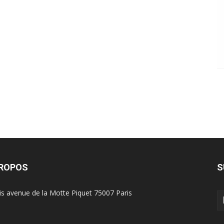
PROPOS
S
is avenue de la Motte Piquet 75007 Paris