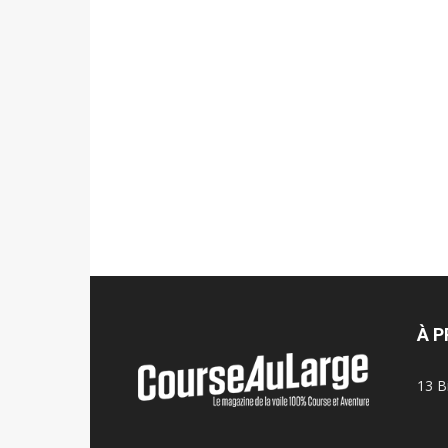
À 
13 B