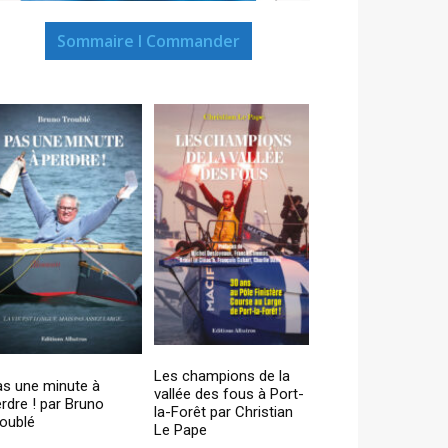
Sommaire I Commander
Les champions de la
as une minute à
vallée des fous à Port-
rdre ! par Bruno
la-Forêt par Christian
oublé
Le Pape