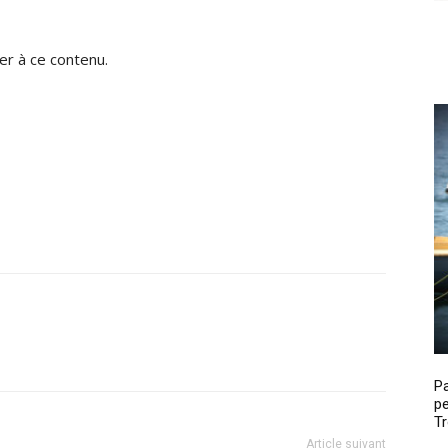
r à ce contenu.
P
pe
Tr
Article suivant