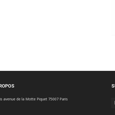
PROPOS
S
is avenue de la Motte Piquet 75007 Paris