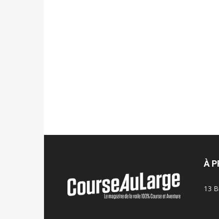
À 
13 B