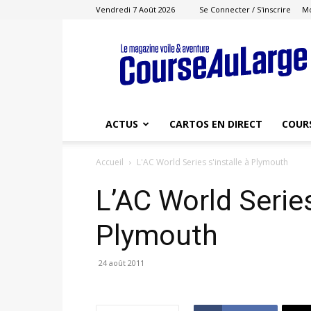
Vendredi 7 Août 2026
Se Connecter / S'inscrire
M
Course
au
Large
ACTUS
CARTOS EN DIRECT
COUR
Accueil
L'AC World Series s'installe à Plymouth
L’AC World Series
Plymouth
24 août 2011