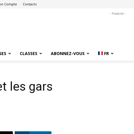
on Compte
Contacts
- Publicité -
SES
CLASSES
ABONNEZ-VOUS
FR
et les gars