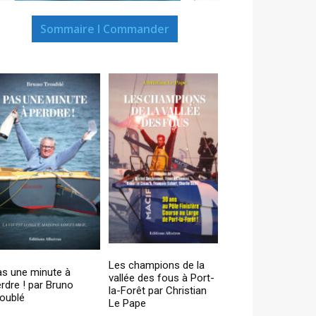
Sommaire I Commander
Les champions de la
as une minute à
vallée des fous à Port-
rdre ! par Bruno
la-Forêt par Christian
oublé
Le Pape