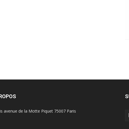
PROPOS
S
is avenue de la Motte Piquet 75007 Paris