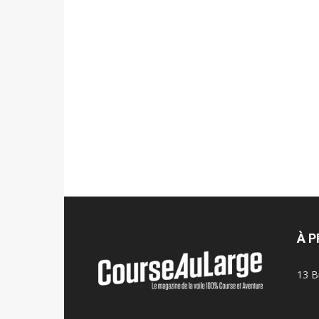
À 
13 B