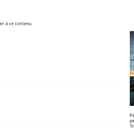
r à ce contenu.
P
pe
Tr