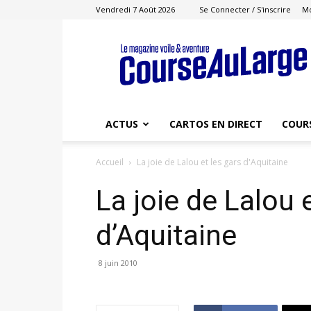
Vendredi 7 Août 2026
Se Connecter / S'inscrire
M
Course
au
Large
ACTUS
CARTOS EN DIRECT
COUR
Accueil
La joie de Lalou et les gars d'Aquitaine
La joie de Lalou 
d’Aquitaine
8 juin 2010