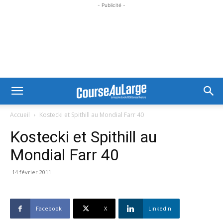
- Publicité -
Accueil
Kostecki et Spithill au Mondial Farr 40
Kostecki et Spithill au
Mondial Farr 40
14 février 2011
Facebook
X
Linkedin