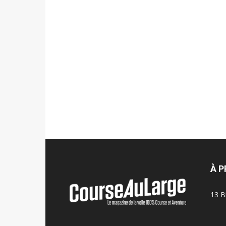
À 
13 B