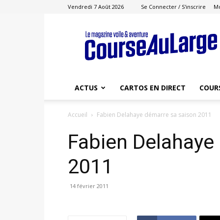
Vendredi 7 Août 2026
Se Connecter / S'inscrire
M
Course
au
Large
ACTUS
CARTOS EN DIRECT
COUR
Accueil
Fabien Delahaye démarre sa saison 2011
Fabien Delahaye
2011
14 février 2011