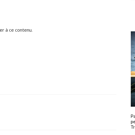
r à ce contenu.
P
pe
Tr