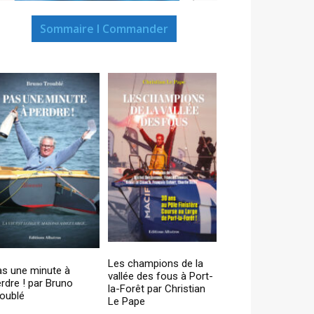
Sommaire I Commander
Les champions de la
as une minute à
vallée des fous à Port-
rdre ! par Bruno
la-Forêt par Christian
oublé
Le Pape