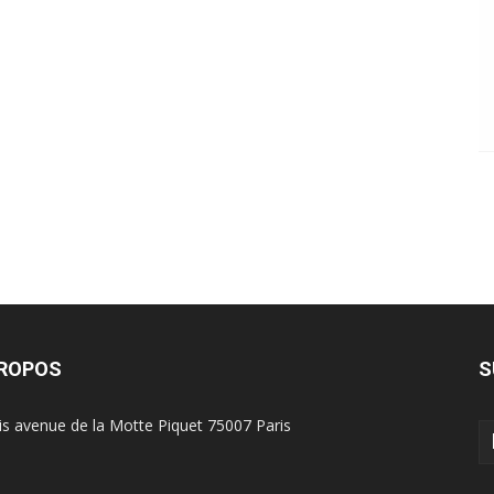
PROPOS
S
is avenue de la Motte Piquet 75007 Paris