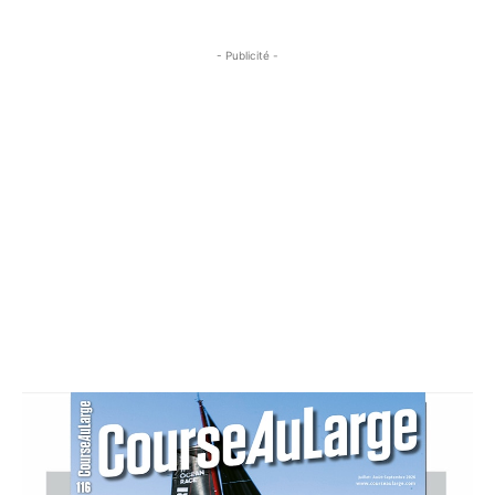
- Publicité -