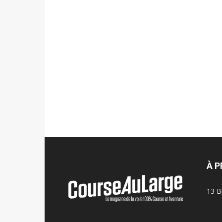
À 
13 B