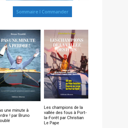
Sommaire I Commander
Les champions de la
as une minute à
vallée des fous à Port-
rdre ! par Bruno
la-Forêt par Christian
oublé
Le Pape