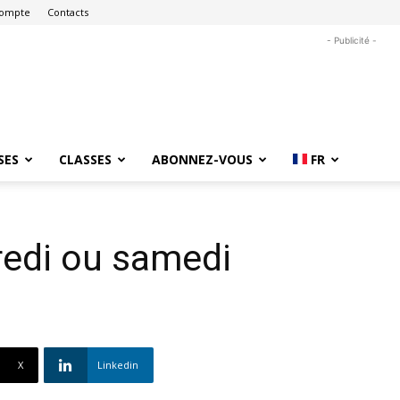
ompte
Contacts
- Publicité -
SES
CLASSES
ABONNEZ-VOUS
FR
dredi ou samedi
X
Linkedin