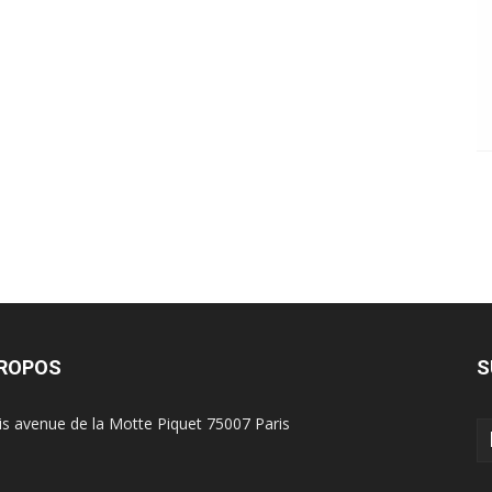
PROPOS
S
is avenue de la Motte Piquet 75007 Paris