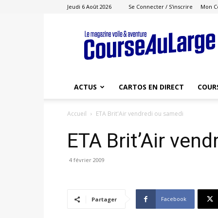
Jeudi 6 Août 2026
Se Connecter / S'inscrire
Mon C
Course
au
Large
ACTUS
CARTOS EN DIRECT
COUR
Accueil
ETA Brit'Air vendredi ou samedi
ETA Brit’Air ven
4 février 2009
Facebook
Partager