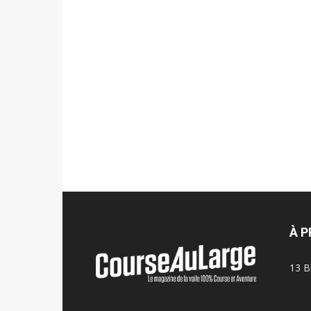
À 
13 B