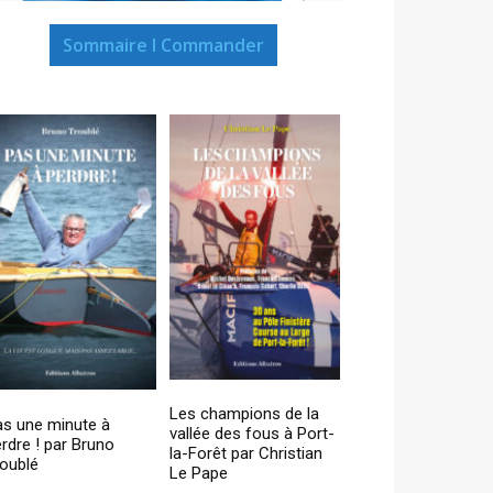
Sommaire I Commander
Les champions de la
as une minute à
vallée des fous à Port-
rdre ! par Bruno
la-Forêt par Christian
oublé
Le Pape