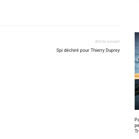
Article suivant
s
Spi déchiré pour Thierry Duprey
P
pe
Tr