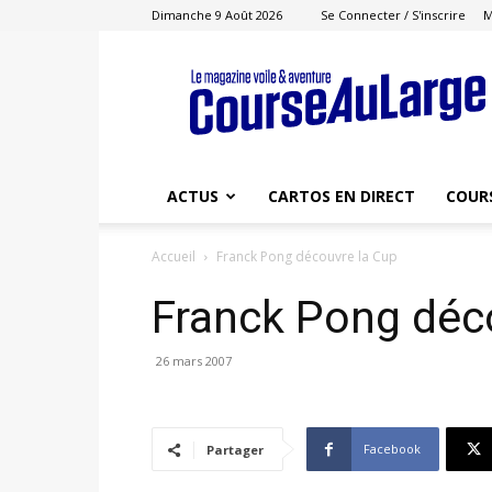
Dimanche 9 Août 2026
Se Connecter / S'inscrire
M
Course
au
Large
ACTUS
CARTOS EN DIRECT
COUR
Accueil
Franck Pong découvre la Cup
Franck Pong déc
26 mars 2007
Facebook
Partager