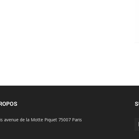
PROPOS
S
is avenue de la Motte Piquet 75007 Paris