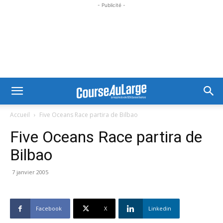
- Publicité -
Accueil
Five Oceans Race partira de Bilbao
Five Oceans Race partira de
Bilbao
7 janvier 2005
Facebook
X
Linkedin