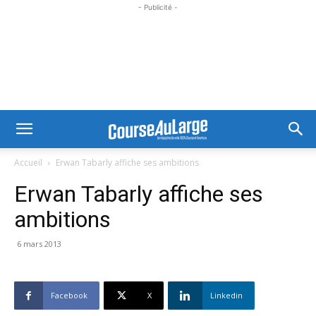
- Publicité -
Accueil
Erwan Tabarly affiche ses ambitions
Erwan Tabarly affiche ses
ambitions
6 mars 2013
Facebook
X
Linkedin