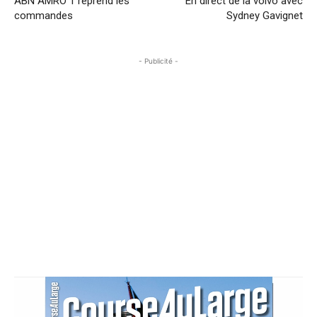
ABN AMRO 1 reprend les
En direct de la volvo avec
commandes
Sydney Gavignet
- Publicité -