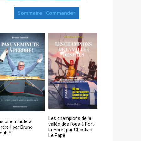
Sommaire I Commander
Les champions de la
as une minute à
vallée des fous à Port-
rdre ! par Bruno
la-Forêt par Christian
oublé
Le Pape