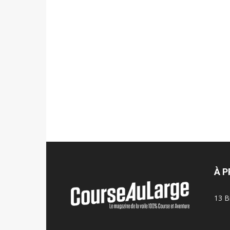
À 
13 B