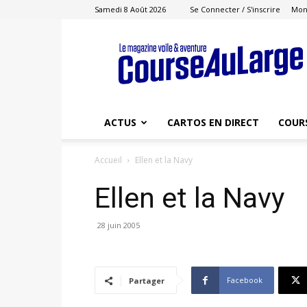
Samedi 8 Août 2026
Se Connecter / S'inscrire
Mon
Course
au
Large
ACTUS
CARTOS EN DIRECT
COUR
Accueil
Ellen et la Navy
Ellen et la Navy
28 juin 2005
Facebook
Partager