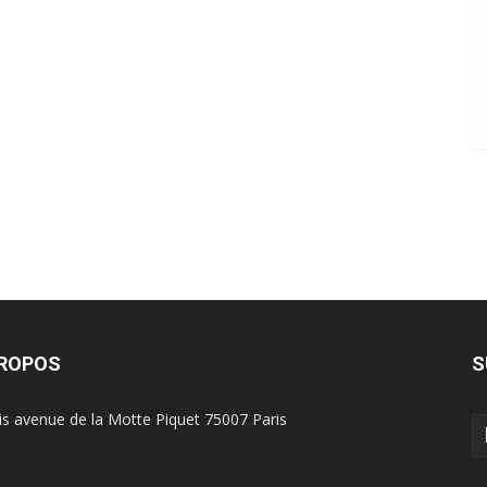
PROPOS
S
is avenue de la Motte Piquet 75007 Paris