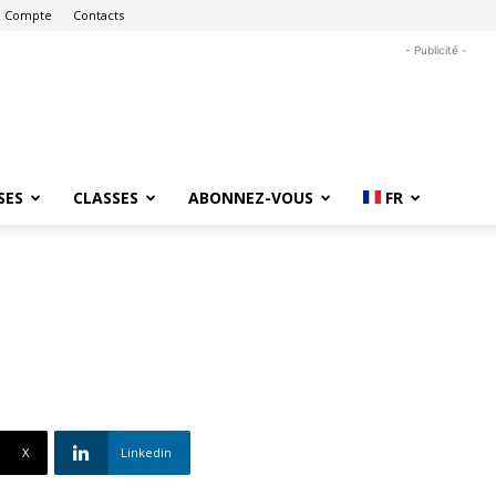
 Compte
Contacts
- Publicité -
SES
CLASSES
ABONNEZ-VOUS
FR
X
Linkedin