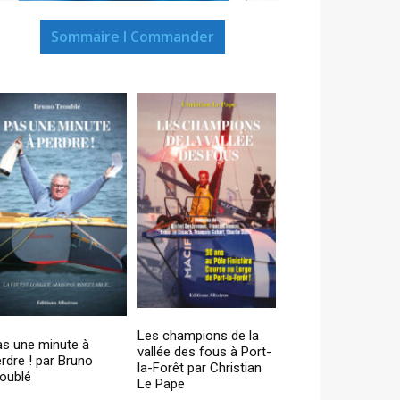
Sommaire I Commander
Les champions de la
as une minute à
vallée des fous à Port-
rdre ! par Bruno
la-Forêt par Christian
oublé
Le Pape