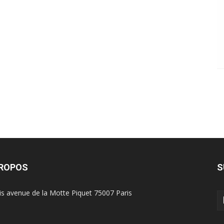
PROPOS
S
is avenue de la Motte Piquet 75007 Paris