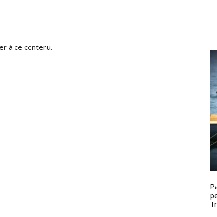
r à ce contenu.
P
pe
Tr