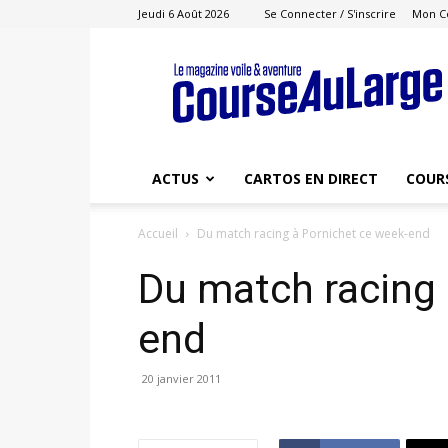
Jeudi 6 Août 2026
Se Connecter / S'inscrire
Mon C
Course
au
Large
ACTUS
CARTOS EN DIRECT
COUR
Accueil
Du match racing à Pornichet ce week-end
Du match racing 
end
20 janvier 2011