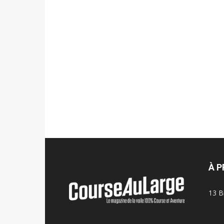
À 
13 B