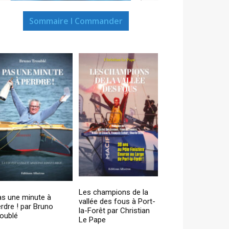
Sommaire I Commander
Les champions de la
as une minute à
vallée des fous à Port-
rdre ! par Bruno
la-Forêt par Christian
oublé
Le Pape