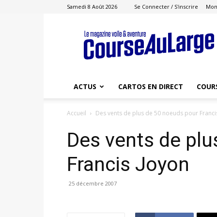
Samedi 8 Août 2026
Se Connecter / S'inscrire
Mon
Course
au
Large
ACTUS
CARTOS EN DIRECT
COUR
Accueil
Des vents de plus de 50 noeuds pour Franci
Des vents de plu
Francis Joyon
25 décembre 2007