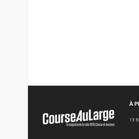
À 
13 B