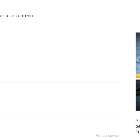
r à ce contenu.
P
pe
Tr
Article suivant