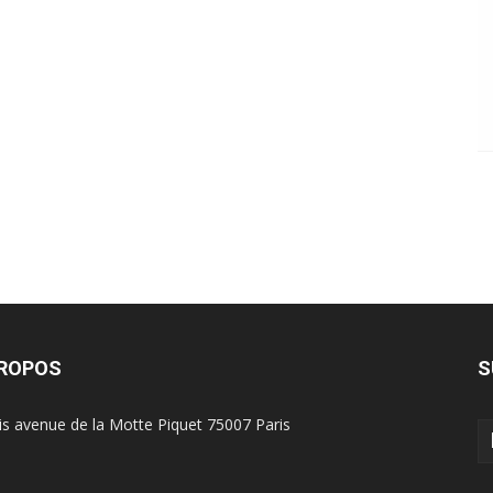
PROPOS
S
is avenue de la Motte Piquet 75007 Paris