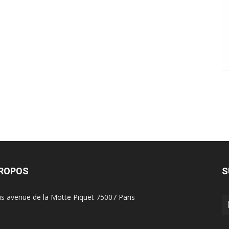
PROPOS
S
is avenue de la Motte Piquet 75007 Paris