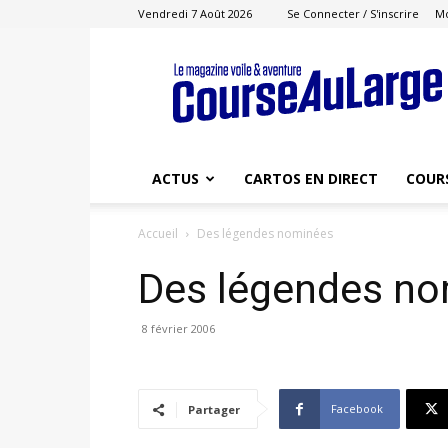
Vendredi 7 Août 2026
Se Connecter / S'inscrire
M
Course
au
Large
ACTUS
CARTOS EN DIRECT
COUR
Accueil
Des légendes nominées
Des légendes n
8 février 2006
Facebook
Partager