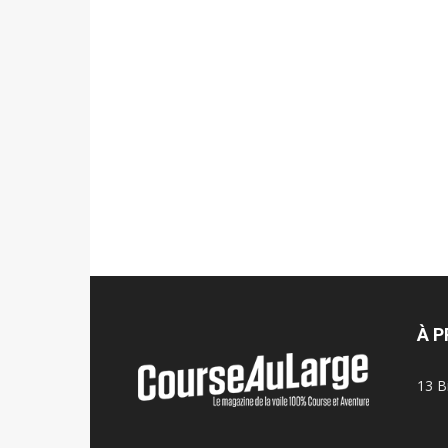
À 
13 B