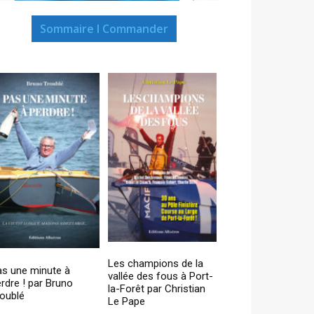
Sommaire I Commander
Les champions de la
as une minute à
vallée des fous à Port-
rdre ! par Bruno
la-Forêt par Christian
oublé
Le Pape