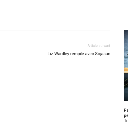
Article suivant
Liz Wardley rempile avec Sojasun
P
pe
Tr