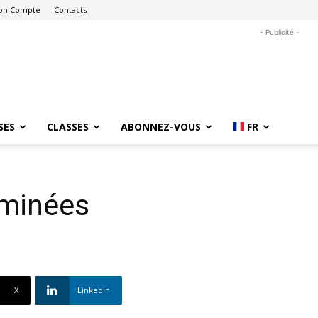
on Compte
Contacts
- Publicité -
SES
CLASSES
ABONNEZ-VOUS
FR
ominées
X
Linkedin