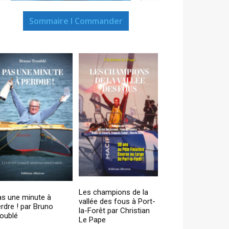
Sommaire I Commander
Les champions de la
as une minute à
vallée des fous à Port-
rdre ! par Bruno
la-Forêt par Christian
oublé
Le Pape