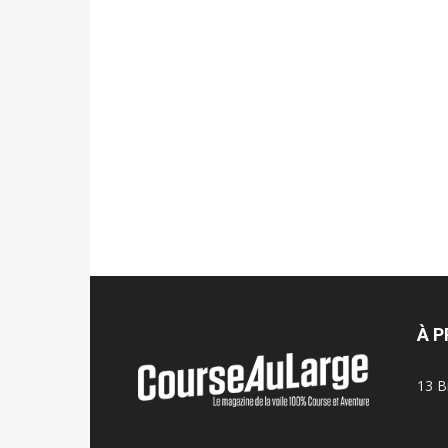
À 
13 B