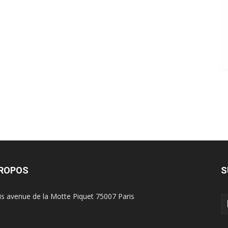
PROPOS
S
is avenue de la Motte Piquet 75007 Paris