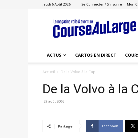
Jeudi 6 Août 2026
Se Connecter / S'inscrire
Mon C
Course
au
Large
ACTUS
CARTOS EN DIRECT
COUR
Accueil
De la Volvo à la Cup
De la Volvo à la 
29 août 2006
Facebook
Partager