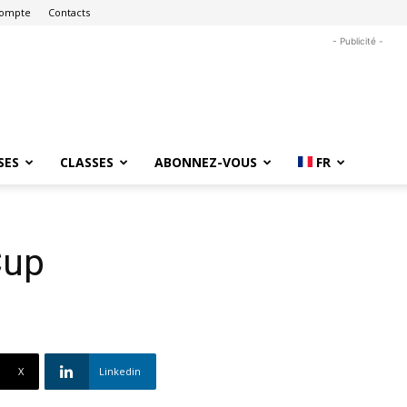
ompte
Contacts
- Publicité -
SES
CLASSES
ABONNEZ-VOUS
FR
Cup
X
Linkedin