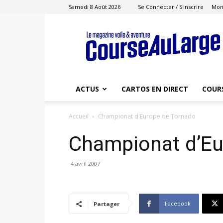
Samedi 8 Août 2026
Se Connecter / S'inscrire
Mon
Course
au
Large
ACTUS
CARTOS EN DIRECT
COUR
Accueil
Championat d'Europe de Tornado
Championat d’Eu
4 avril 2007
Facebook
Partager