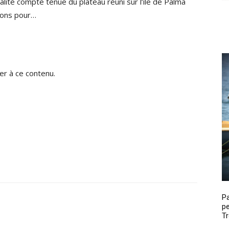
ité compte tenue du plateau réuni sur l’île de Palma
tions pour…
r à ce contenu.
P
pe
Tr