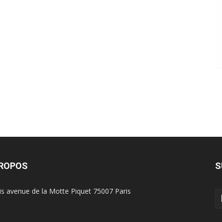
PROPOS
S
is avenue de la Motte Piquet 75007 Paris