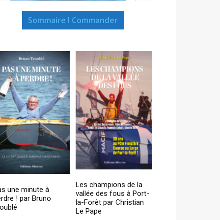
Sommaire I Commander
Les champions de la
as une minute à
vallée des fous à Port-
rdre ! par Bruno
la-Forêt par Christian
oublé
Le Pape