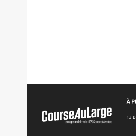
À 
13 B