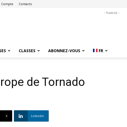
 Compte
Contacts
- Publicité -
SES
CLASSES
ABONNEZ-VOUS
FR
rope de Tornado
X
Linkedin