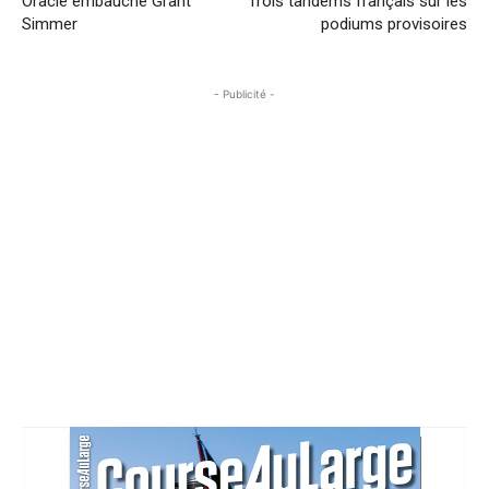
Oracle embauche Grant
Trois tandems français sur les
Simmer
podiums provisoires
- Publicité -