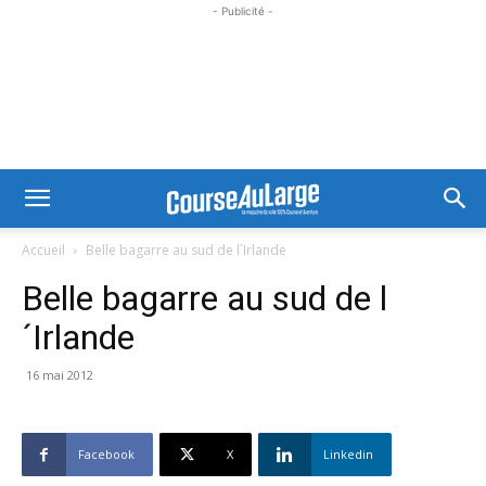
- Publicité -
Accueil
Belle bagarre au sud de l´Irlande
Belle bagarre au sud de l
´Irlande
16 mai 2012
Facebook
X
Linkedin