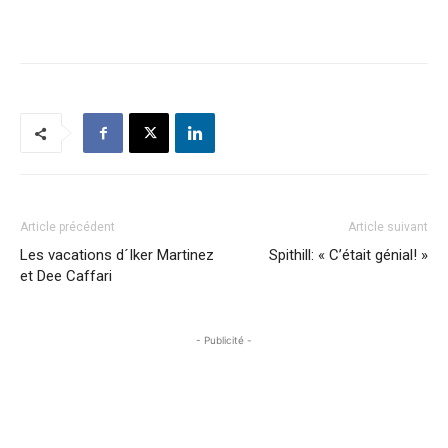
Article précédent
Article suivant
Les vacations d´Iker Martinez
Spithill: « C’était génial! »
et Dee Caffari
- Publicité -