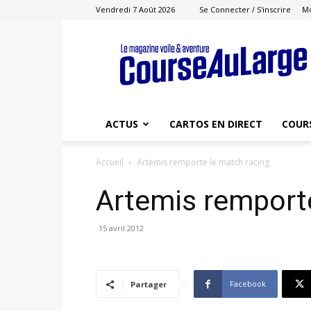
Vendredi 7 Août 2026
Se Connecter / S'inscrire
M
Course
au
Large
ACTUS
CARTOS EN DIRECT
COUR
Accueil
Artemis remporte le match racing
Artemis remporte
15 avril 2012
Facebook
Partager