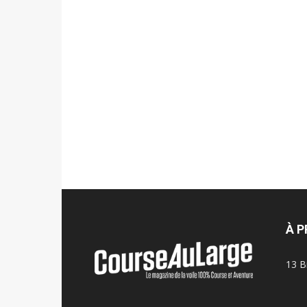
À 
13 B