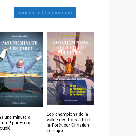
Sommaire I Commander
Les champions de la
as une minute à
vallée des fous à Port-
rdre ! par Bruno
la-Forêt par Christian
oublé
Le Pape