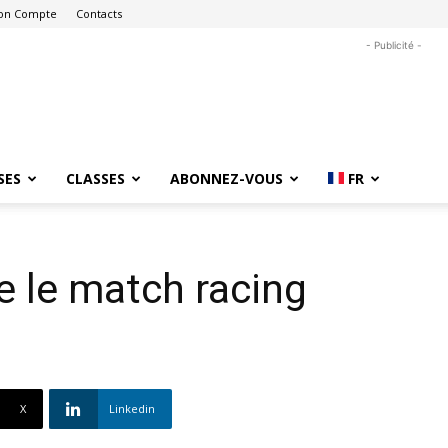
on Compte
Contacts
- Publicité -
SES
CLASSES
ABONNEZ-VOUS
FR
 le match racing
X
Linkedin