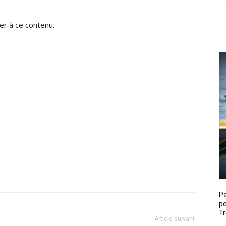
r à ce contenu.
P
pe
Tr
Article suivant