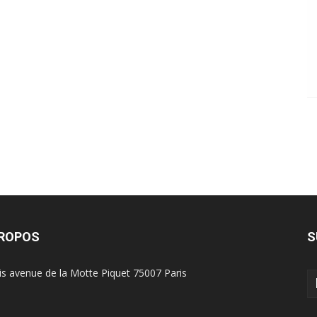
PROPOS
S
is avenue de la Motte Piquet 75007 Paris