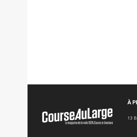
À 
13 B