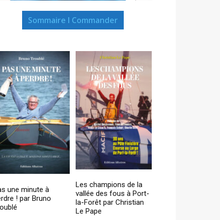
Sommaire I Commander
Les champions de la
as une minute à
vallée des fous à Port-
rdre ! par Bruno
la-Forêt par Christian
oublé
Le Pape