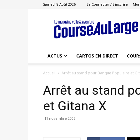
Samedi 8 Août 2026
Se Connecter / S'inscrire
Mon
Course
au
Large
ACTUS
CARTOS EN DIRECT
COUR
Accueil
Arrêt au stand pour Banque Populaire et Gi
Arrêt au stand p
et Gitana X
11 novembre 2005