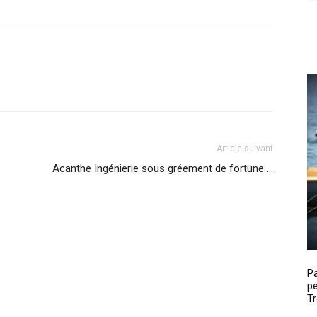
Article suivant
Acanthe Ingénierie sous gréement de fortune …
P
pe
Tr