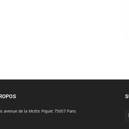
PROPOS
S
is avenue de la Motte Piquet 75007 Paris