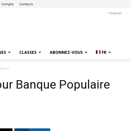
 Compte
Contacts
- Publicité -
SES
CLASSES
ABONNEZ-VOUS
FR
tana X
our Banque Populaire