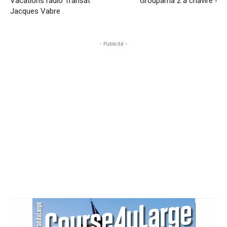
Vacations radio Transat
Groupama 2 a chaviré !
Jacques Vabre
- Publicité -