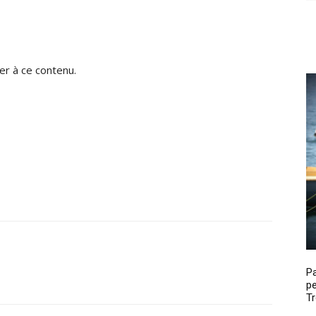
r à ce contenu.
P
pe
Tr