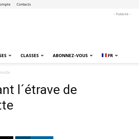
ompte
Contacts
- Publicité -
SES
CLASSES
ABONNEZ-VOUS
FR
amotte
nt l´étrave de
tte