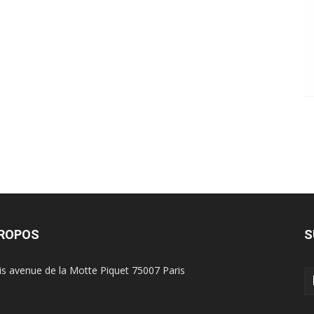
PROPOS
S
is avenue de la Motte Piquet 75007 Paris