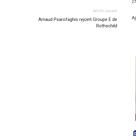
27
Article suivant
Aj
Arnaud Psarofaghis rejoint Groupe E de
Rothschild