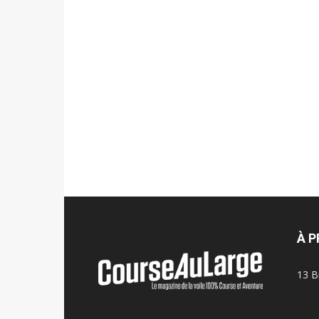
À 
13 B