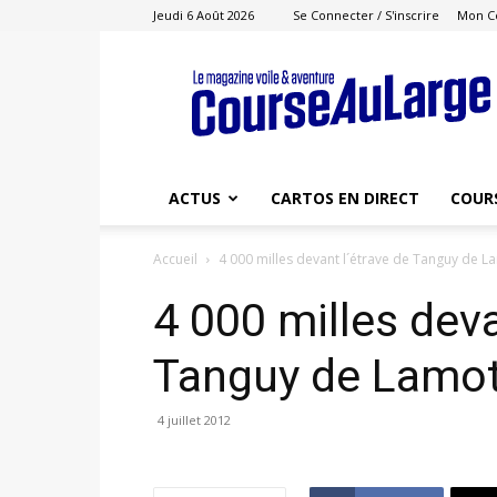
Jeudi 6 Août 2026
Se Connecter / S'inscrire
Mon C
Course
au
Large
ACTUS
CARTOS EN DIRECT
COUR
Accueil
4 000 milles devant l´étrave de Tanguy de L
4 000 milles deva
Tanguy de Lamo
4 juillet 2012