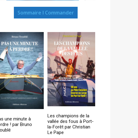
Sommaire I Commander
Les champions de la
as une minute à
vallée des fous à Port-
rdre ! par Bruno
la-Forêt par Christian
oublé
Le Pape