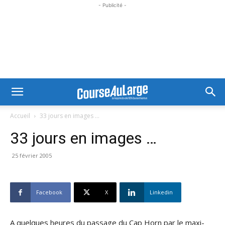
- Publicité -
Accueil
33 jours en images ...
33 jours en images …
25 février 2005
Facebook
X
Linkedin
A quelques heures du passage du Cap Horn par le maxi-