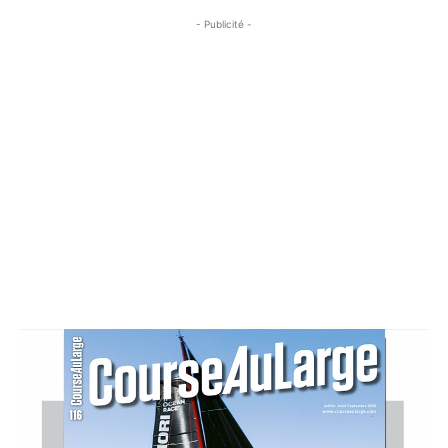
- Publicité -