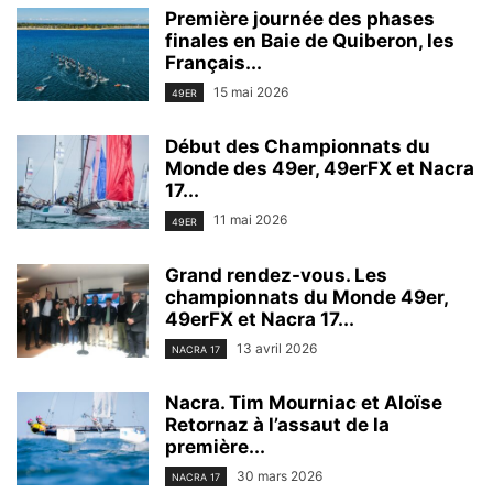
Première journée des phases
finales en Baie de Quiberon, les
Français...
15 mai 2026
49ER
Début des Championnats du
Monde des 49er, 49erFX et Nacra
17...
11 mai 2026
49ER
Grand rendez-vous. Les
championnats du Monde 49er,
49erFX et Nacra 17...
13 avril 2026
NACRA 17
Nacra. Tim Mourniac et Aloïse
Retornaz à l’assaut de la
première...
30 mars 2026
NACRA 17