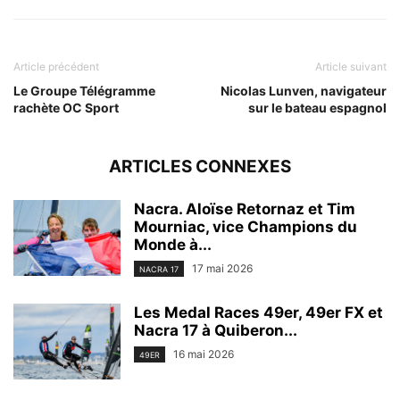
Article précédent
Article suivant
Le Groupe Télégramme
Nicolas Lunven, navigateur
rachète OC Sport
sur le bateau espagnol
ARTICLES CONNEXES
Nacra. Aloïse Retornaz et Tim
Mourniac, vice Champions du
Monde à...
17 mai 2026
NACRA 17
Les Medal Races 49er, 49er FX et
Nacra 17 à Quiberon...
16 mai 2026
49ER