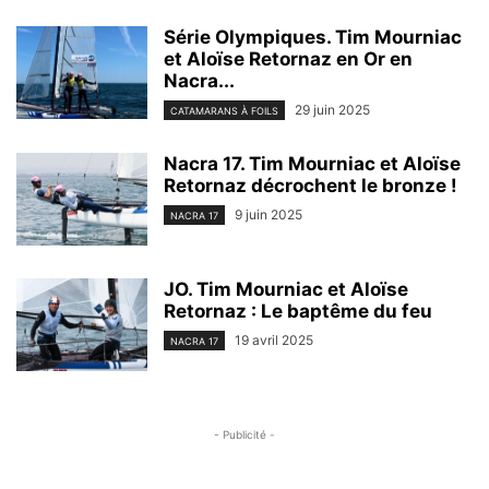
Série Olympiques. Tim Mourniac
et Aloïse Retornaz en Or en
Nacra...
29 juin 2025
CATAMARANS À FOILS
Nacra 17. Tim Mourniac et Aloïse
Retornaz décrochent le bronze !
9 juin 2025
NACRA 17
JO. Tim Mourniac et Aloïse
Retornaz : Le baptême du feu
19 avril 2025
NACRA 17
- Publicité -