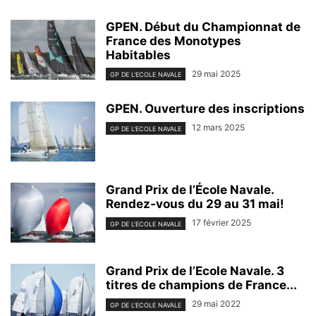
GPEN. Début du Championnat de
France des Monotypes
Habitables
29 mai 2025
GP DE L'ECOLE NAVALE
GPEN. Ouverture des inscriptions
12 mars 2025
GP DE L'ECOLE NAVALE
Grand Prix de l’École Navale.
Rendez-vous du 29 au 31 mai!
17 février 2025
GP DE L'ECOLE NAVALE
Grand Prix de l’Ecole Navale. 3
titres de champions de France...
29 mai 2022
GP DE L'ECOLE NAVALE