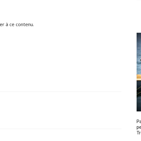
r à ce contenu.
P
pe
Tr