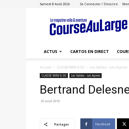
Samedi 8 Août 2026
Se Connecter / S'inscrire
Mon
Course
au
Large
ACTUS
CARTOS EN DIRECT
COUR
Accueil
CLASSE MINI 6.50
Les Sables - Les Açores
CLASSE MINI 6.50
Les Sables - Les Açores
Bertrand Delesne
20 août 2010
Facebook
Partager