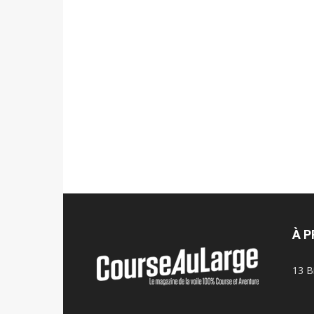
À 
13 B