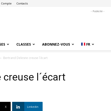
 Compte
Contacts
- Publicité -
SES
CLASSES
ABONNEZ-VOUS
FR
Bertrand Delesne creuse l´écart
 creuse l´écart
X
Linkedin