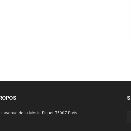
PROPOS
S
is avenue de la Motte Piquet 75007 Paris