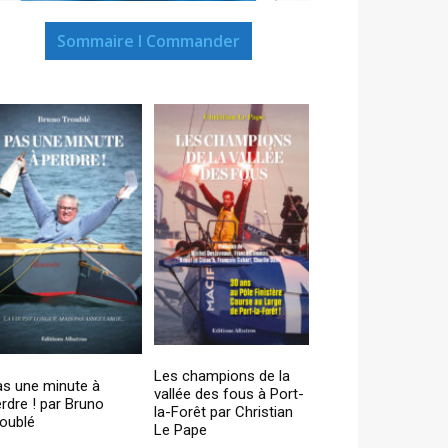
Sommaire I Commander
Les champions de la
as une minute à
vallée des fous à Port-
rdre ! par Bruno
la-Forêt par Christian
oublé
Le Pape